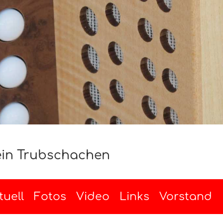
ein Trubschachen
tuell
Fotos
Video
Links
Vorstand